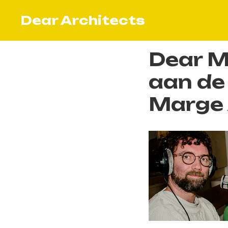
Dear Architects
Dear M
aan de
Marge 