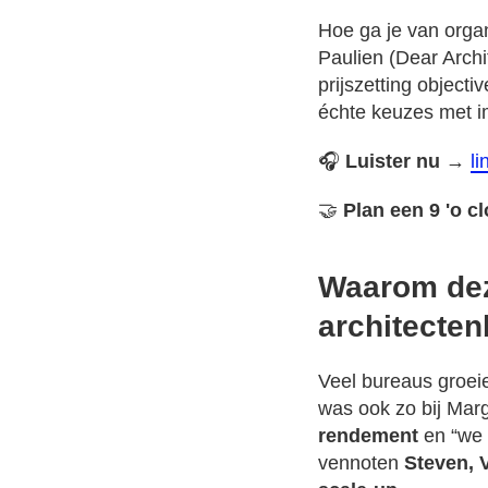
Hoe ga je van orga
Paulien (Dear Arch
prijszetting object
échte keuzes met i
🎧
Luister nu
→
li
🤝
Plan een 9 'o c
Waarom dez
architecte
Veel bureaus groei
was ook zo bij Marg
rendement
en “we 
vennoten
Steven, 