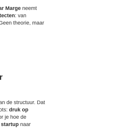
ar Marge
neemt
tecten
: van
 Geen theorie, maar
r
an de structuur. Dat
ots:
druk op
r je hoe de
n
startup
naar