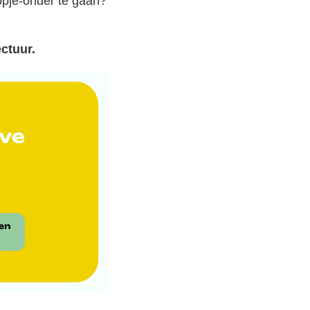
kopje-onder te gaan?
ctuur.