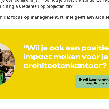
je een eerlijke prijs? Hoe hou je overzicht zonder zelf 
ichting als iedereen op projecten zit?
en dat
focus op management, ruimte geeft aan archite