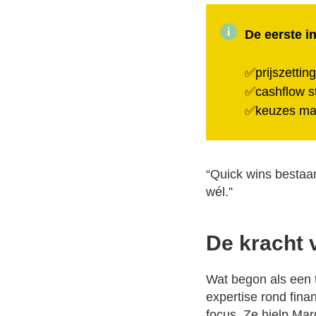
De eerste i
✅prijszetting
✅cashflow s
✅keuzes make
“Quick wins bestaan
wél.”
De kracht 
Wat begon als een ti
expertise rond fin
focus. Ze hielp Mar