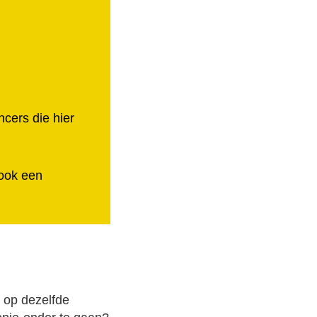
ncers die hier
 ook een
t op dezelfde