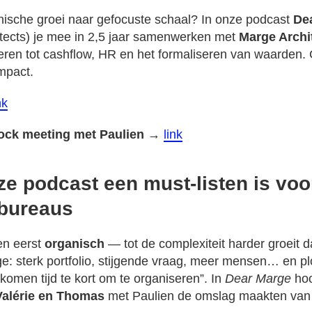
nische groei naar gefocuste schaal? In onze podcast
De
itects) je mee in 2,5 jaar samenwerken met
Marge Archi
iveren tot cashflow, HR en het formaliseren van waarden.
mpact.
nk
lock meeting met Paulien
→
link
e podcast een must-listen is voo
nbureaus
en eerst
organisch
— tot de complexiteit harder groeit d
e: sterk portfolio, stijgende vraag, meer mensen… en pl
komen tijd te kort om te organiseren”. In
Dear Marge
hoo
Valérie en Thomas
met Paulien de omslag maakten va