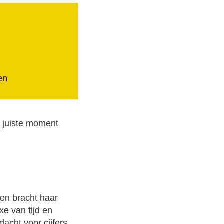
en
t juiste moment
lien bracht haar
e van tijd en
dacht voor cijfers,