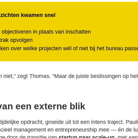
nzichten kwamen snel
 objectiveren in plaats van inschatten
trak opvolgen
n over welke projecten wél of niet bij het bureau pass
 niet,” zegt Thomas. “Maar de juiste beslissingen op he
van een externe blik
jdelijke opdracht, groeide uit tot een intens traject. Pau
ancieel management en entrepreneurship mee — én de lux
ge door de transitie van
startup naar scale-up
, met aan