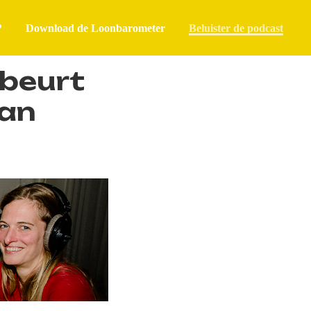
?
Download de Loonbarometer
Beluister de podcast
ebeurt
van