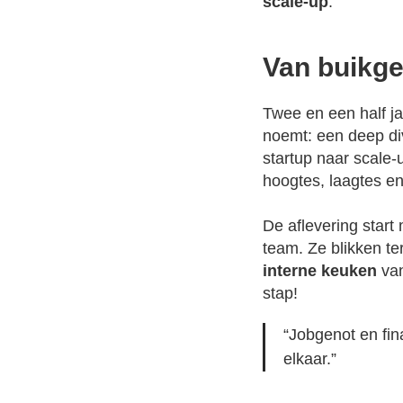
scale-up
.
Van buikge
Twee en een half ja
noemt: een deep di
startup naar scale-u
hoogtes, laagtes en
De aflevering star
team. Ze blikken t
interne keuken
van
stap!
“Jobgenot en fin
elkaar.”