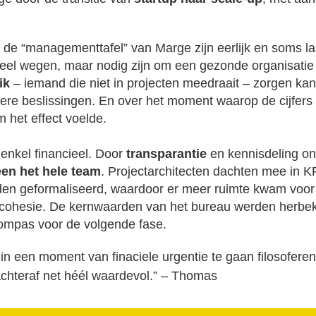
e “managementtafel” van Marge zijn eerlijk en soms las
eel wegen, maar nodig zijn om een gezonde organisatie
ik
– iemand die niet in projecten meedraait – zorgen ka
ellere beslissingen. En over het moment waarop de cijfers
 het effect voelde.
enkel financieel. Door
transparantie
en kennisdeling o
en het hele team
. Projectarchitecten dachten mee in KPI
n geformaliseerd, waardoor er meer ruimte kwam voor k
cohesie. De kernwaarden van het bureau werden herbe
ompas voor de volgende fase.
m in een moment van finaciele urgentie te gaan filosofere
achteraf net héél waardevol.” – Thomas