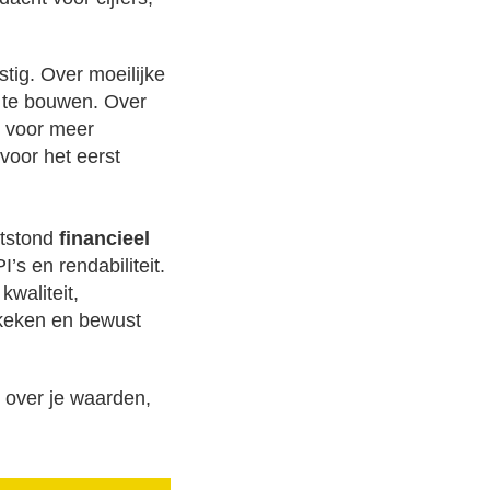
tig. Over moeilijke
 te bouwen. Over
n voor meer
 voor het eerst
ntstond
financieel
’s en rendabiliteit.
waliteit,
keken en bewust
n over je waarden,