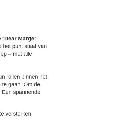
 “
Dear Marge
”
 het punt staat van
iep – met alle
n rollen binnen het
e te gaan. Om de
. Een spannende
Ze versterken