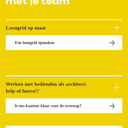
met je team
Loongrid op maat
Een loongrid opmaken
Werken met bedienden als architect:
help of hoera!?
Is ons kantoor klaar voor de overstap?