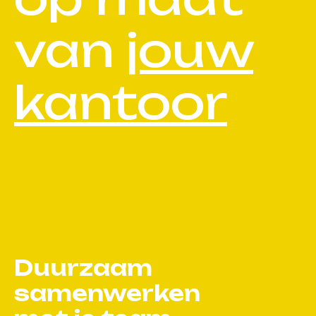
van
jouw
kantoor
Duurzaam
samenwerken