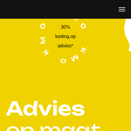
K
M
O
O
30%
korting op
M
advies*
K
K
M
O
Advies
op maat